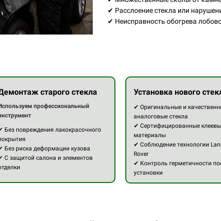
✔ Расслоение стекла или нарушен
✔ Неисправность обогрева лобово
Демонтаж старого стекла
Установка нового стек
Используем профессиональный
✔ Оригинальные и качественн
инструмент
аналоговые стекла
✔ Сертифицированные клеев
✔ Без повреждения лакокрасочного
материалы
покрытия
✔ Соблюдение технологии Lan
✔ Без риска деформации кузова
Rover
✔ С защитой салона и элементов
✔ Контроль герметичности по
отделки
установки