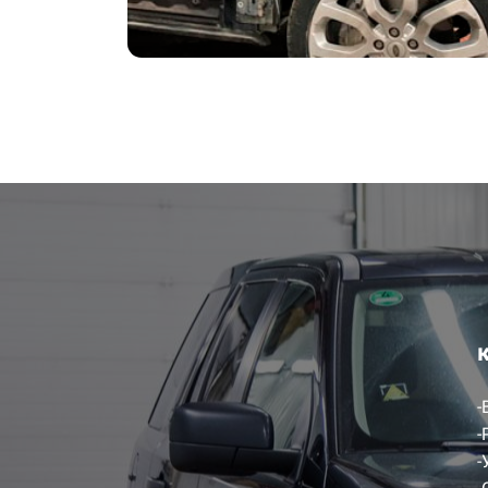
-
-
-