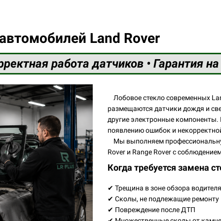
 автомобилей Land Rover
рректная работа датчиков • Гарантия на
Лобовое стекло современных Land
размещаются датчики дождя и све
другие электронные компоненты. 
появлению ошибок и некорректной
Мы выполняем профессиональную 
Rover и Range Rover с соблюдение
Когда требуется замена ст
✔ Трещина в зоне обзора водител
✔ Сколы, не подлежащие ремонту
✔ Повреждение после ДТП
✔ Множественные сколы от камн