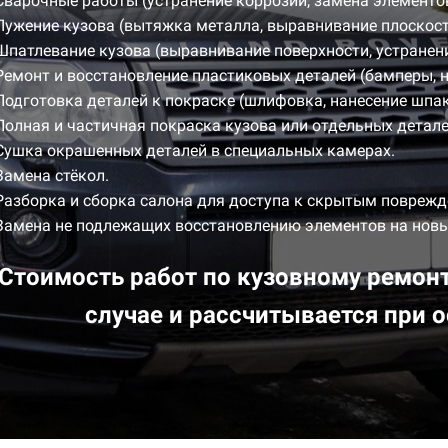
Сварочные работы (устранение коррозии, замена элементов
Лужение кузова (вытяжка металла, выравнивание плоскост
Шпатлевание кузова (выравнивание поверхности, устранен
Ремонт и восстановление пластиковых деталей (бамперы, 
Подготовка деталей к покраске (шлифовка, нанесение шпак
Полная и частичная покраска кузова или отдельных детале
Сушка окрашенных деталей в специальных камерах.
Замена стёкол.
Разборка и сборка салона для доступа к скрытым повреж
Замена не подлежащих восстановлению элементов на новы
Стоимость работ по кузовному ремон
случае и рассчитывается при 