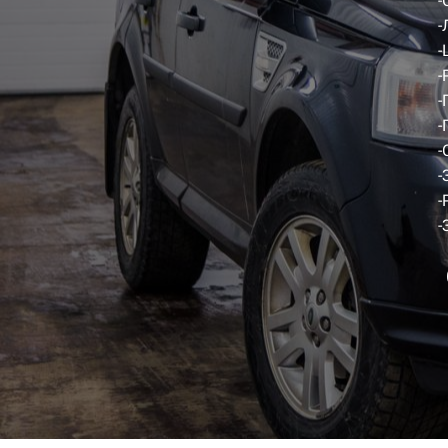
-
-
-
-
-
-
-
-
-
-