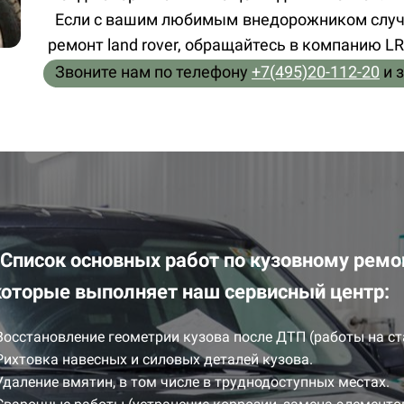
Если с вашим любимым внедорожником случи
ремонт land rover, обращайтесь в компанию LR
Звоните нам по телефону
+7(495)20-112-20
и 
С
писок основных работ по кузовному ремо
которые выполняет наш сервисный центр:
Восстановление геометрии кузова после ДТП (работы на ст
Рихтовка навесных и силовых деталей кузова.
Удаление вмятин, в том числе в труднодоступных местах.