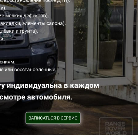
, восстановление после ДТП).
и).
ие мелких дефектов).
накладки, элементы салона).
лёвки и грунта).
й.
дениям.
е или восстановленные.
ту индивидуальна в каждом
осмотре автомобиля.
ЗАПИСАТЬСЯ В СЕРВИС