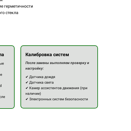
ие герметичности
го стекла
ла
Калибровка систем
После замены выполняем проверку и
ые
настройку:
ые
✔ Датчика дождя
✔ Датчика света
d
✔ Камер ассистентов движения (при
наличии)
сле
✔ Электронных систем безопасности